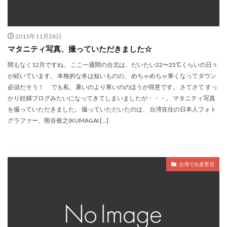
明太子 × Yaeko 日台女性の交換日記
映画
書籍出版
産後ケア（坐月子）
産後ケアセンター（月子中心）
2011年11月28日
病院
私の大好きな台湾人
電鍋レシピ
馬祖
マタニティ写真、撮っていただきました☆
検索
間もなく12月ですね。 ここ一週間の台北は、だいたい22〜25℃くらいの日々
が続いています。 本格的な冬は短いものの、 めちゃめちゃ寒くなってダウン
必須だそう！ でも私、暑いのより寒いののほうが得意です。 さてさて すっ
かり妊婦ブログみたいになってきてしまいましたが・・・。 マタニティ写真
を撮っていただきました。 撮っていただいたのは、 台湾在住の日本人フォト
グラファー、熊谷俊之(KUMAGAI […]
台湾で出産育児