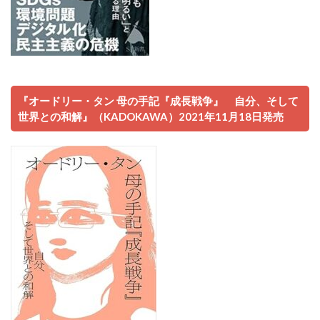
『オードリー・タン 母の手記『成長戦争』 自分、そして
世界との和解』（KADOKAWA）2021年11月18日発売