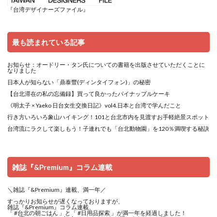
『台湾デザイナーズファイル』
最も読まれている記事
お知らせ：オードリー・タン氏についての書籍を出版させていただくことに
なりました
日本人が知らない「鼎泰豐(ディンタイフォン)」の秘密
【台北滞在の私の忘備録】買って良かったパイナップルケーキ
《明太子 × Yaeko 日台女生交換日記》vol4.日本と台湾で学んだこと
行き方いろいろ象山ハイキング！101と台北市内を見渡すお手軽絶景スポット
台湾流にラクして楽しもう！子連れでも「台北動物園」を120％満喫する秘訣
雑誌『&Premium』コラム連載
＼雑誌『&Premium』連載、満一年／
すっかりお知らせが遅くなっておりますが、
雑誌『&Premium』コラム連載、
「
#台北の朝ごはん
」と「
#日用品探索
」が満一年を経過しました！