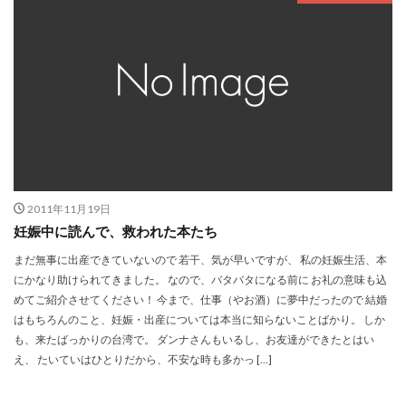
2011年11月19日
妊娠中に読んで、救われた本たち
まだ無事に出産できていないので 若干、気が早いですが、 私の妊娠生活、本
にかなり助けられてきました。 なので、バタバタになる前に お礼の意味も込
めてご紹介させてください！ 今まで、仕事（やお酒）に夢中だったので 結婚
はもちろんのこと、妊娠・出産については本当に知らないことばかり。 しか
も、来たばっかりの台湾で。 ダンナさんもいるし、お友達ができたとはい
え、 たいていはひとりだから、不安な時も多かっ […]