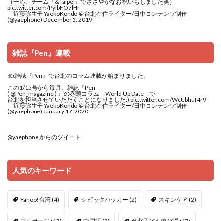
（一応、チーム「&Taipei」でささやかなお祝いもしました笑）
pic.twitter.com/PylbFO7lHr
— 近藤弥生子 YaekoKondo ＠台北在住ライター/日中コンテンツ制作
(@yaephone)
December 2, 2019
雑誌『Pen』連載
✍️雑誌『Pen』で台北のコラム連載が始まりました。
この1/15号から毎月、雑誌『Pen
(
@Pen_magazine
) 』の巻頭コラム「World Up Date」で
台北を担当させていただくことになりました:)
pic.twitter.com/WcUbhuf4r9
— 近藤弥生子 YaekoKondo ＠台北在住ライター/日中コンテンツ制作
(@yaephone)
January 17, 2020
@yaephone からのツイート
人気のキーワード
Yahoo!台湾
(4)
シビックハッカー
(2)
スキンケア
(2)
マッサージ
(13)
中国語
(3)
台北子ども遊び場
(17)