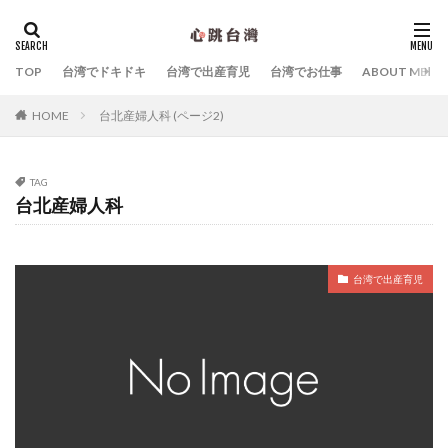
カテゴリー
TOP
台湾でドキドキ
台湾で出産育児
台湾でお仕事
ABOUT ME
台北産婦人科 (ページ2)
HOME
タグ
Yahoo!台湾
シビックハッカー
スキンケア
TAG
マッサージ
中国語
台北子ども遊び場
台北産婦人科
台北産婦人科
台湾Webマーケティング
台湾お土産
台湾でおすすめのホテル
台湾で出産育児
台湾デジタル大臣オードリー・タンさん
台湾の朝ごはん
台湾ものがたり
台湾特集
台湾関連の雑誌・書籍
夜市
子連れ台湾旅行
幼稚園
拙著『オードリー・タン 母の手記「成長戦争」』
拙著『オードリータンの思考』
拙著『まだ誰も見たことのない「未来」の話をしよう』