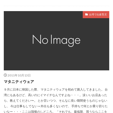
台湾で出産育児
2011年10月13日
マタニティウェア
９月に日本に帰国した際、 マタニティウェアを初めて購入してきました。 台
湾にもあるけど、高いのにイマイチなんですよね・・・。涙 いいお店あった
ら、教えてください〜。 とか言いつつ、そんなに長い期間使うものじゃない
し、 今は仕事もしてない＝外出も多くないので、 手持ちで何とか乗り切りた
いなー・・・ここは我慢のしどころ。 「それでも、最低限、買うならここを