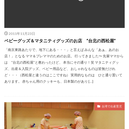
2011年11月23日
ベビーグッズ＆マタニティグッズのお店 “台北の西松屋”
「南京東路あたりで、地下にある・・・」と言えば みんな「あぁ、あのお
店！」となる ママ＆プレママのためのお店。 行ってきました〜 先輩ママから
は “台北の西松屋”と教わったけど、 本当にその通り！笑 マタニティグッ
ズ、出産＆入院グッズ、ベビー用品など、 おしゃれなものは皆無だけれ
ど・・・（西松屋と違うのはここですね） 実用的なものは ひと通り置いて
あります。 赤ちゃん用のクッキーも、日本製のがあり […]
台湾で出産育児