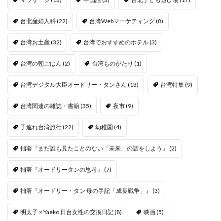
台北産婦人科
(22)
台湾Webマーケティング
(8)
台湾お土産
(32)
台湾でおすすめのホテル
(3)
台湾の朝ごはん
(2)
台湾ものがたり
(1)
台湾デジタル大臣オードリー・タンさん
(13)
台湾特集
(9)
台湾関連の雑誌・書籍
(35)
夜市
(9)
子連れ台湾旅行
(22)
幼稚園
(4)
拙著『まだ誰も見たことのない「未来」の話をしよう』
(2)
拙著『オードリータンの思考』
(7)
拙著『オードリー・タン 母の手記「成長戦争」』
(3)
明太子 × Yaeko 日台女性の交換日記
(8)
映画
(5)