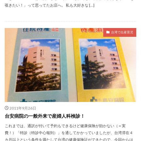
覗きたい！」って思ってたお店へ。 私も大好きな […]
台湾で出産育児
2011年9月26日
台安病院の一般外来で産婦人科検診！
これまでは、通訳が付いて予約もできるけど健康保険が効かない（＝実
費！）「特診（特診中心報到）」を通してかかっていましたが、台湾滞在４
カ月以上という条件を満たして台湾の健康保険証ができたので、今回からは