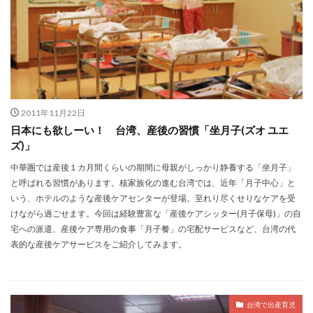
2011年11月22日
日本にも欲しーい！ 台湾、産後の習慣「坐月子(ズオ ユエ
ズ)」
中華圏では産後１カ月間くらいの期間に母親がしっかり静養する「坐月子」
と呼ばれる習慣があります。核家族化の進む台湾では、近年「月子中心」と
いう、ホテルのような産後ケアセンターが登場。至れり尽くせりなケアを受
けながら過ごせます。今回は経験豊富な「産後ケアシッター(月子保母)」の自
宅への派遣、産後ケア専用の食事「月子餐」の宅配サービスなど、台湾の代
表的な産後ケアサービスをご紹介してみます。
台湾で出産育児