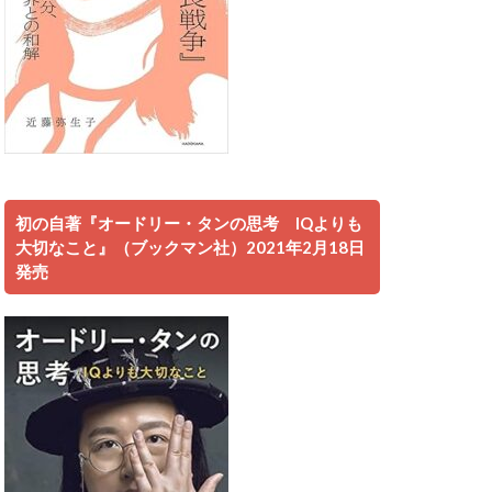
初の自著『オードリー・タンの思考 IQよりも
大切なこと』（ブックマン社）2021年2月18日
発売