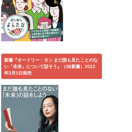
新書『オードリー・タン まだ誰も見たことのな
い「未来」について話そう』（SB新書）2022
年3月5日発売