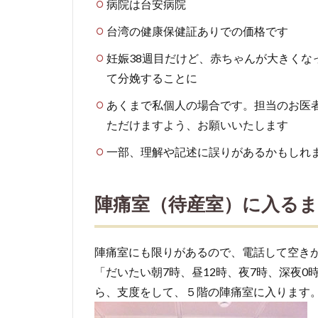
病院は台安病院
陣痛
室
台湾の健康保健証ありでの価格です
（待
産
妊娠38週目だけど、赤ちゃんが大きくな
室）
て分娩することに
に入
あくまで私個人の場合です。担当のお医
るま
ただけますよう、お願いいたします
で
一部、理解や記述に誤りがあるかもしれ
3
陣痛
室
陣痛室（待産室）に入る
（待
産
室）
陣痛室にも限りがあるので、電話して空き
に入
「だいたい朝7時、昼12時、夜7時、深夜
った
ら
ら、支度をして、５階の陣痛室に入ります
3.1