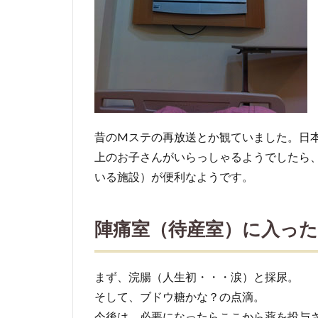
昔のMステの再放送とか観ていました。日
上のお子さんがいらっしゃるようでしたら、
いる施設）が便利なようです。
陣痛室（待産室）に入っ
まず、浣腸（人生初・・・涙）と採尿。
そして、ブドウ糖かな？の点滴。
今後は、必要になったらここから薬を投与