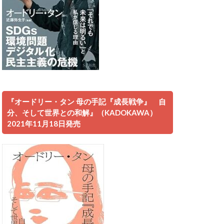
『オードリー・タン 母の手記『成長戦争』 自
分、そして世界との和解』（KADOKAWA）
2021年11月18日発売