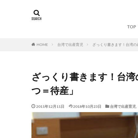
タグ
TOP
Yahoo!台湾
台北産婦人科
台湾で出産育児
ざっくり書きます！台湾の
HOME
台湾デジタル大臣
台湾関連の雑誌・
拙著『オードリー
ざっくり書きます！台湾
拙著『まだ誰も見
つ＝待産」
書籍出版
産
電鍋レシピ
2011年12月11日
2018年10月23日
台湾で出産育児