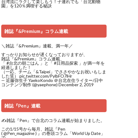
台湾流にラクして楽しもう！子連れでも「台北動物
園」を120％満喫する秘訣
雑誌『&Premium』コラム連載
＼雑誌『&Premium』連載、満一年／
すっかりお知らせが遅くなっておりますが、
雑誌『&Premium』コラム連載、
「
#台北の朝ごはん
」と「
#日用品探索
」が満一年を
経過しました！
（一応、チーム「&Taipei」でささやかなお祝いもしま
した笑）
pic.twitter.com/PylbFO7lHr
— 近藤弥生子 YaekoKondo ＠台北在住ライター/日中
コンテンツ制作 (@yaephone)
December 2, 2019
雑誌『Pen』連載
✍️雑誌『Pen』で台北のコラム連載が始まりました。
この1/15号から毎月、雑誌『Pen
(
@Pen_magazine
) 』の巻頭コラム「World Up Date」
で