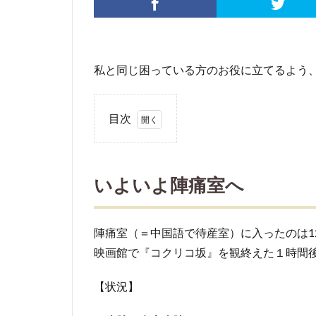
私と同じ困っている方のお役に立てるよう
目次
1
い
よ
いよいよ陣痛室へ
い
よ
陣
陣痛室（＝中国語で待産室）に入ったのは12
痛
映画館で『コクリコ坂』を観終えた１時間
室
へ
【状況】
2