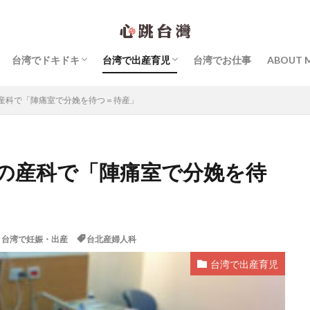
台湾グルメ
台北でスイーツ
台湾のカフェ
台湾ビューティ
台湾ショッピング
台湾カルチャー
台湾内外へ旅行
台湾で生活
個人的なこと
台湾で育児
台湾で妊娠・出産
台湾でドキドキ
台湾で出産育児
台湾でお仕事
ABOUT 
シビックハッカー
スキンケア
マッサージ
中国語
台北子ども
台湾グルメ
台北でスイーツ
台湾のカフェ
台湾ビューティ
台湾ショッピング
台湾カルチャー
台湾内外へ旅行
台湾で生活
個人的なこと
台湾で育児
台湾で妊娠・出産
台湾Webマーケティング
台湾お土産
台湾でおすすめのホテル
産科で「陣痛室で分娩を待つ＝待産」
オードリー・タンさん
台湾の朝ごはん
台湾ものがたり
台湾特集
書籍
夜市
子連れ台湾旅行
幼稚園
・タン 母の手記「成長戦争」』
拙著『オードリータンの思考』
の産科で「陣痛室で分娩を待
たことのない「未来」の話をしよう』
明太子 × Yaeko 日台女性の交換日記
後ケア（坐月子）
産後ケアセンター（月子中心）
病院
私の大好き
馬祖
,
台湾で妊娠・出産
台北産婦人科
検索
台湾で出産育児