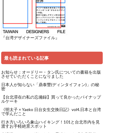
『台湾デザイナーズファイル』
最も読まれている記事
お知らせ：オードリー・タン氏についての書籍を出版
させていただくことになりました
日本人が知らない「鼎泰豐(ディンタイフォン)」の秘
密
【台北滞在の私の忘備録】買って良かったパイナップ
ルケーキ
《明太子 × Yaeko 日台女生交換日記》vol4.日本と台湾
で学んだこと
行き方いろいろ象山ハイキング！101と台北市内を見
渡すお手軽絶景スポット