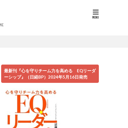
ME
遊び場
最新刊『心を守りチーム力を高める EQリーダ
映画
ーシップ』（日経BP）2024年5月16日発売
な台湾人