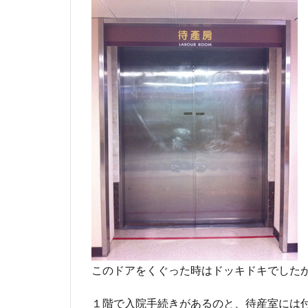
待産
室に
持っ
て行
って
良か
った
もの
3.2
分
娩・
入院
につ
いて
は
このドアをくぐった時はドッキドキでした
１階で入院手続きがあるのと、待産室には