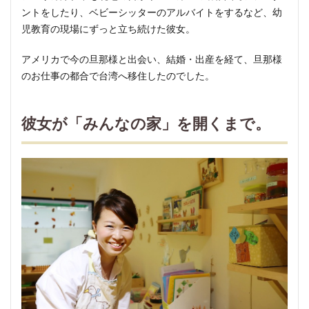
に、
ントをしたり、ベビーシッターのアルバイトをするなど、幼
疑問
児教育の現場にずっと立ち続けた彼女。
2.2
日本
アメリカで今の旦那様と出会い、結婚・出産を経て、旦那様
の幼
のお仕事の都合で台湾へ移住したのでした。
稚園
と保
育
彼女が「みんなの家」を開くまで。
園、
モン
テッ
ソー
リ教
育の
教員
資格
を取
得
2.3
自宅