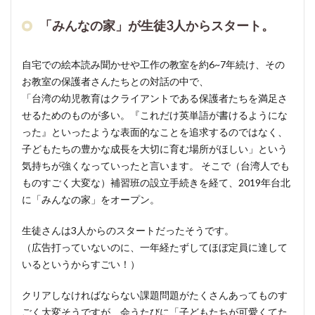
本語
な
「みんなの家」が生徒3人からスタート。
ど、
スポ
自宅での絵本読み聞かせや工作の教室を約6~7年続け、その
ット
で開
お教室の保護者さんたちとの対話の中で、
催さ
「台湾の幼児教育はクライアントである保護者たちを満足さ
れる
せるためのものが多い。『これだけ英単語が書けるようにな
クラ
った』といったような表面的なことを追求するのではなく、
ス
子どもたちの豊かな成長を大切に育む場所がほしい」という
も！
気持ちが強くなっていったと言います。 そこで（台湾人でも
（日
ものすごく大変な）補習班の設立手続きを経て、2019年台北
本
語・
に「みんなの家」をオープン。
中国
語）
生徒さんは3人からのスタートだったそうです。
（広告打っていないのに、一年経たずしてほぼ定員に達して
5.1
いるというからすごい！）
友人・
まどか
クリアしなければならない課題問題がたくさんあってものす
ちゃん
ごく大変そうですが、会うたびに「子どもたちが可愛くてた
が担当