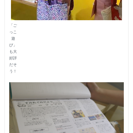
「ご
っこ
遊
び」
も大
好評
だそ
う！