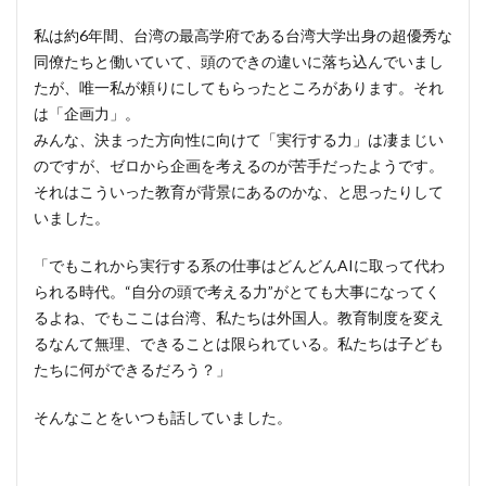
3
私は約6年間、台湾の最高学府である台湾大学出身の超優秀な
彼女
同僚たちと働いていて、頭のできの違いに落ち込んでいまし
が
たが、唯一私が頼りにしてもらったところがあります。それ
「み
は「企画力」。
んな
みんな、決まった方向性に向けて「実行する力」は凄まじい
の
のですが、ゼロから企画を考えるのが苦手だったようです。
家」
それはこういった教育が背景にあるのかな、と思ったりして
で大
いました。
切に
して
いる
「でもこれから実行する系の仕事はどんどんAIに取って代わ
こ
られる時代。“自分の頭で考える力”がとても大事になってく
と。
るよね、でもここは台湾、私たちは外国人。教育制度を変え
るなんて無理、できることは限られている。私たちは子ども
3.1
たちに何ができるだろう？」
子ど
もた
そんなことをいつも話していました。
ちが
主役
3.2