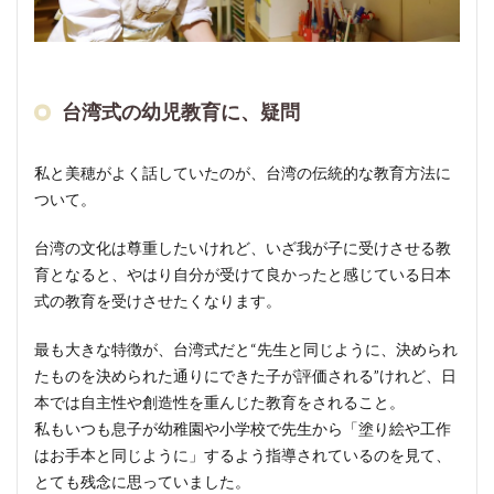
で絵
本読
み聞
かせ
や工
台湾式の幼児教育に、疑問
作の
教室
を始
私と美穂がよく話していたのが、台湾の伝統的な教育方法に
めた
ついて。
彼女
台湾の文化は尊重したいけれど、いざ我が子に受けさせる教
2.4
育となると、やはり自分が受けて良かったと感じている日本
「み
式の教育を受けさせたくなります。
んな
の
最も大きな特徴が、台湾式だと“先生と同じように、決められ
家」
が生
たものを決められた通りにできた子が評価される”けれど、日
徒3人
本では自主性や創造性を重んじた教育をされること。
から
私もいつも息子が幼稚園や小学校で先生から「塗り絵や工作
スタ
はお手本と同じように」するよう指導されているのを見て、
ー
とても残念に思っていました。
ト。