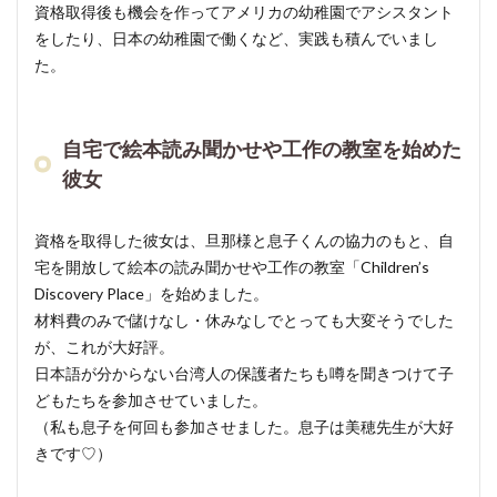
入れ
資格取得後も機会を作ってアメリカの幼稚園でアシスタント
た、
をしたり、日本の幼稚園で働くなど、実践も積んでいまし
オリ
た。
ジナ
ルの
教育
方式
自宅で絵本読み聞かせや工作の教室を始めた
彼女
4
2〜6
歳まで
資格を取得した彼女は、旦那様と息子くんの協力のもと、自
を対象
宅を開放して絵本の読み聞かせや工作の教室「Children’s
とした
Discovery Place」を始めました。
「育ち
材料費のみで儲けなし・休みなしでとっても大変そうでした
のお時
が、これが大好評。
間（日
本
日本語が分からない台湾人の保護者たちも噂を聞きつけて子
語）」
どもたちを参加させていました。
（私も息子を何回も参加させました。息子は美穂先生が大好
5
きです♡）
花育
や日