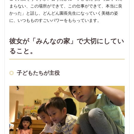
してい
まらない、この場所ができて、この仕事ができて、本当に良
る「文
かった」と話し、どんどん園長先生になっていく美穂の姿
化・花
に、いつもものすごいパワーをもらっています。
育クラ
ス（日
本
彼女が「みんなの家」で大切にしてい
語）」
ること。
は子ど
もたち
に大人
気！
子どもたちが主役
5.1.1
まどか
ちゃん
が花市
場に仕
入れに
行くと
いうの
で、つ