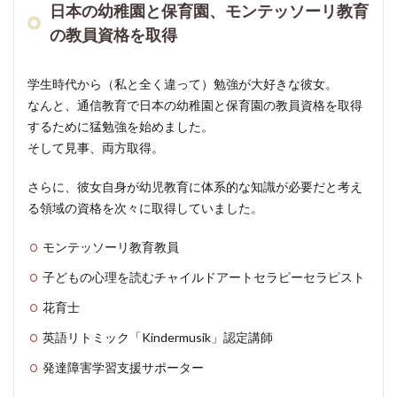
日本の幼稚園と保育園、モンテッソーリ教育
教室
の教員資格を取得
のレ
イア
ウト
学生時代から（私と全く違って）勉強が大好きな彼女。
は子
なんと、通信教育で日本の幼稚園と保育園の教員資格を取得
ども
するために猛勉強を始めました。
に合
わせ
そして見事、両方取得。
て変
える
さらに、彼女自身が幼児教育に体系的な知識が必要だと考え
る領域の資格を次々に取得していました。
3.3
モン
モンテッソーリ教育教員
テッ
ソー
子どもの心理を読むチャイルドアートセラピーセラピスト
リ教
花育士
育の
いい
英語リトミック「Kindermusik」認定講師
とこ
ろを
発達障害学習支援サポーター
取り