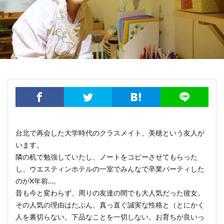
明太子 × Yaeko 日台女性の交換日記
映画
書籍出版
産後ケア（坐月子）
産後ケアセンター（月子中心）
病院
私の大好きな台湾人
電鍋レシピ
馬祖
検索
台北で再会した大学時代のクラスメイト、美穂という友人が
います。
隣の机で勉強していたし、ノートをコピーさせてもらった
し、ウエスティンホテルの一室でみんなで卒業パーティした
のがX年前…。
昔も今と変わらず、周りの友達の間でも大人気だった彼女。
その人気の理由はたぶん、真っ直ぐ誠実な性格と（とにかく
人を裏切らない。下品なことを一切しない。お育ちが良いっ