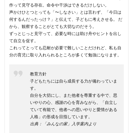
作って見守る存在。命令や干渉はできるだけしない。
7
声かけひとつとっても「〜しなさい」とは言わず、「今日は
「み
何するんだったっけ？」と伝えて、子どもに考えさせる。 だ
んな
から、観察することがとても大切なのだそう。
の
家」
ずっとじっと見守って、必要な時には助け舟やヒントを出し
基本
て自立を促す。
情報
これってとっても忍耐が必要で難しいことだけれど、私も自
分の育児に取り入れられるところが多くて勉強になります。
教育方針
子どもたちには自ら成長する力が備わっていま
す。
自分を大切にし、また他者を尊重する中で、思
いやりの心、感謝の心を育みながら、「自立し
ていて有能で、他者への思いやりと愛情がある
人格」の形成を目指しています。
出典：「みんなの家」入学案内より