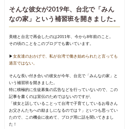
な彼
そんな彼女が2019年、台北で「みん
女が
2019
なの家」という補習班を開きました。
年、
台北
で
美穂と台北で再会したのは2011年、今から8年前のこと。
「み
その頃のことをこのブログでも書いています。
んな
の
▶︎
女友達のおかげで、私が台湾で働き始められたと言っても
家」
過言ではない。
とい
う補
そんな長い付き合いの彼女が今年、台北で「みんなの家」と
習班
いう補習班を開きました。
を開
きま
特に積極的に生徒募集の広告などを行っていないので、この
し
記事を書くのは宣伝のためではないのですが、
た。
「彼女と話していることって台湾で子育てしているお母さん
お父さんたちへの励ましになるのでは？」といつも思ってい
1.1
たので、この機会に改めて、ブログ用に話を聞いてきまし
ずっ
と前
た！