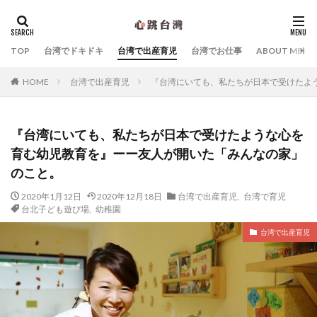
カテゴリー
TOP
台湾でドキドキ
台湾で出産育児
台湾でお仕事
ABOUT ME
台湾で出産育児
『台湾にいても、私たちが日本で受けたよ
HOME
タグ
Yahoo!台湾
シビックハッカー
スキンケア
『台湾にいても、私たちが日本で受けたような心を
マッサージ
中国語
台北子ども遊び場
育む幼児教育を』ーー友人が開いた「みんなの家」
台北産婦人科
台湾Webマーケティング
台湾お土産
のこと。
台湾でおすすめのホテル
2020年1月12日
2020年12月18日
台湾で出産育児
,
台湾で育児
台湾デジタル大臣オードリー・タンさん
台湾の朝ごはん
台北子ども遊び場
,
幼稚園
台湾ものがたり
台湾特集
台湾関連の雑誌・書籍
台湾で出産育児
夜市
子連れ台湾旅行
幼稚園
拙著『オードリー・タン 母の手記「成長戦争」』
拙著『オードリータンの思考』
拙著『まだ誰も見たことのない「未来」の話をしよう』