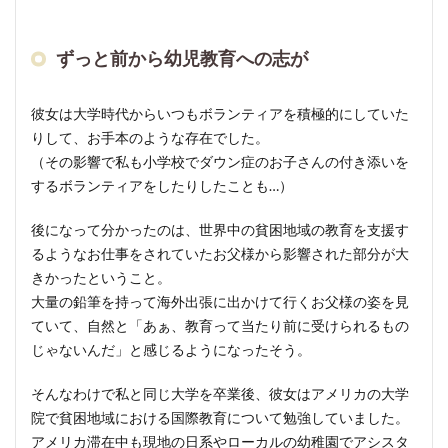
から
幼児
教育
ずっと前から幼児教育への志が
への
志が
彼女は大学時代からいつもボランティアを積極的にしていた
2
りして、お手本のような存在でした。
彼女
（その影響で私も小学校でダウン症のお子さんの付き添いを
が
するボランティアをしたりしたことも…）
「み
んな
の
後になって分かったのは、世界中の貧困地域の教育を支援す
家」
るようなお仕事をされていたお父様から影響された部分が大
を開
きかったということ。
くま
大量の鉛筆を持って海外出張に出かけて行くお父様の姿を見
で。
ていて、自然と「あぁ、教育って当たり前に受けられるもの
2.1
じゃないんだ」と感じるようになったそう。
台湾
式の
そんなわけで私と同じ大学を卒業後、彼女はアメリカの大学
幼児
院で貧困地域における国際教育について勉強していました。
教育
アメリカ滞在中も現地の日系やローカルの幼稚園でアシスタ