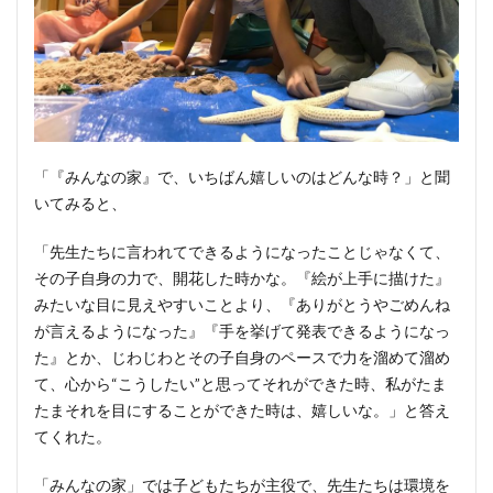
いて行
ってみ
ると…
5.2
夏祭
り、
ハロ
「『みんなの家』で、いちばん嬉しいのはどんな時？」と聞
ウィ
いてみると、
ン、
クリ
「先生たちに言われてできるようになったことじゃなくて、
スマ
その子自身の力で、開花した時かな。『絵が上手に描けた』
スな
ど、
みたいな目に見えやすいことより、『ありがとうやごめんね
季節
が言えるようになった』『手を挙げて発表できるようになっ
のイ
た』とか、じわじわとその子自身のペースで力を溜めて溜め
ベン
て、心から“こうしたい”と思ってそれができた時、私がたま
トも
たまそれを目にすることができた時は、嬉しいな。」と答え
6
てくれた。
おま
け
「みんなの家」では子どもたちが主役で、先生たちは環境を