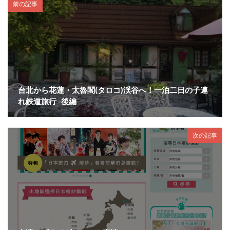
前の記事
台北から花蓮・太魯閣(タロコ)渓谷へ！一泊二日の子連
れ鉄道旅行 -後編
次の記事