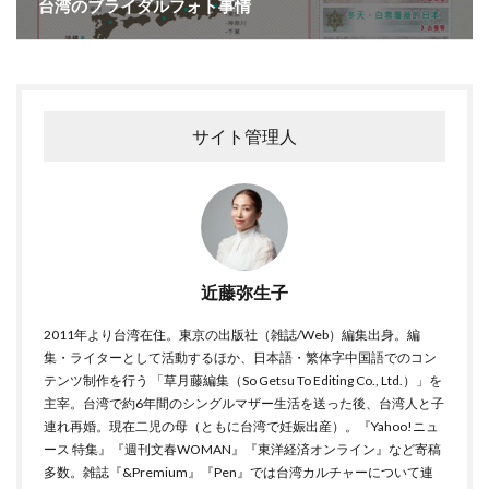
台湾のブライダルフォト事情
サイト管理人
近藤弥生子
2011年より台湾在住。東京の出版社（雑誌/Web）編集出身。編
集・ライターとして活動するほか、日本語・繁体字中国語でのコン
テンツ制作を行う 「草月藤編集（So Getsu To Editing Co., Ltd.）」を
主宰。台湾で約6年間のシングルマザー生活を送った後、台湾人と子
連れ再婚。現在二児の母（ともに台湾で妊娠出産）。『Yahoo!ニュ
ース 特集』『週刊文春WOMAN』『東洋経済オンライン』など寄稿
多数。雑誌『&Premium』『Pen』では台湾カルチャーについて連