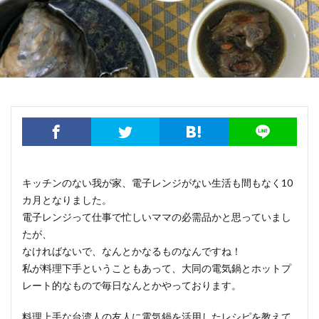
明太子 × Yaeko 日台女性の交換日記
映画
書籍出版
産後ケア（坐月子）
産後ケアセンター（月子中心）
病院
私の大好きな台湾人
電鍋レシピ
馬祖
検索
キッチンのない我が家、電子レンジがない生活も間もなく10
カ月となりました。
電子レンジって仕事で忙しいママの必需品かと思っていまし
たが、
なければないで、なんとかなるものなんですね！
私が料理下手ということもあって、大同の電気鍋とホットプ
レート的なもので毎日なんとかやっております。
料理上手な台湾人の友人に電気鍋を活用したレシピを教えて