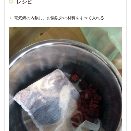
レシピ
（価
格は
参考
電気鍋の内鍋に、お湯以外の材料をすべて入れる
で
す）
1.2
レシ
ピ
1.3
メモ
2
とこ
ろで
「十
全大
補
湯」
と
は？