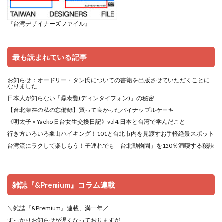
『台湾デザイナーズファイル』
最も読まれている記事
お知らせ：オードリー・タン氏についての書籍を出版させていただくことに
なりました
日本人が知らない「鼎泰豐(ディンタイフォン)」の秘密
【台北滞在の私の忘備録】買って良かったパイナップルケーキ
《明太子 × Yaeko 日台女生交換日記》vol4.日本と台湾で学んだこと
行き方いろいろ象山ハイキング！101と台北市内を見渡すお手軽絶景スポット
台湾流にラクして楽しもう！子連れでも「台北動物園」を120％満喫する秘訣
雑誌『&Premium』コラム連載
＼雑誌『&Premium』連載、満一年／
すっかりお知らせが遅くなっておりますが、