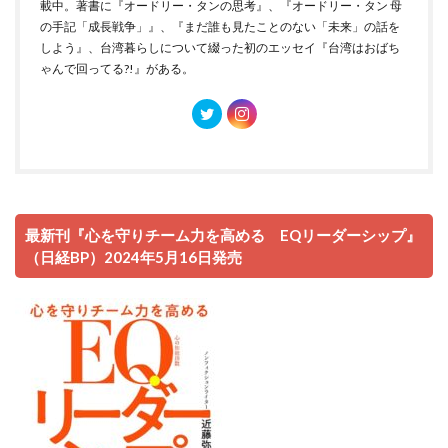
載中。著書に『オードリー・タンの思考』、『オードリー・タン 母
の手記「成長戦争」』、『まだ誰も見たことのない「未来」の話を
しよう』、台湾暮らしについて綴った初のエッセイ『台湾はおばち
ゃんで回ってる?!』がある。
最新刊『心を守りチーム力を高める EQリーダーシップ』
（日経BP）2024年5月16日発売