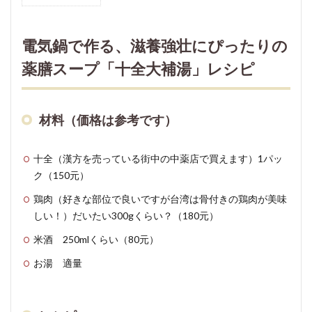
1
電気
鍋で
電気鍋で作る、滋養強壮にぴったりの
作
る、
薬膳スープ「十全大補湯」レシピ
滋養
強壮
にぴ
材料（価格は参考です）
った
りの
薬膳
十全（漢方を売っている街中の中薬店で買えます）1パッ
スー
ク（150元）
プ
「十
鶏肉（好きな部位で良いですが台湾は骨付きの鶏肉が美味
全大
しい！）だいたい300gくらい？（180元）
補
湯」
米酒 250mlくらい（80元）
レシ
お湯 適量
ピ
1.1
材料