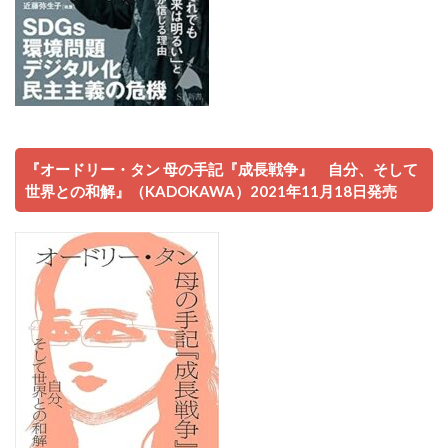
『オードリー・タン 母の手記『成長戦争』 自分、そして
世界との和解』（KADOKAWA）2021年11月18日発売