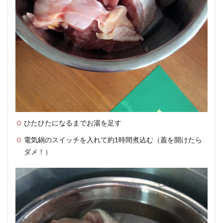
に記
載の
あっ
た作
用と
効果
2.3
以
下はクラ
シエ
（Kracie）
の「十全
ひたひたになるまでお湯を足す
大補湯エ
電気鍋のスイッチを入れて約1時間煮込む（蓋を開けたら
キス錠ク
ダメ！）
ラシエ」
商品サイ
トより引
用