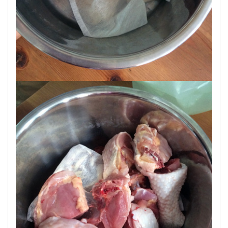
2.1
「十
全大
補
湯」
の処
方例
（日
本）
2.2
「ツ
ムラ
十全
大補
湯エ
キス
顆粒
（医
療
用）