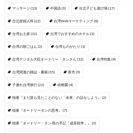
マッサージ
(13)
中国語
(3)
台北子ども遊び場
(17)
台北産婦人科
(22)
台湾Webマーケティング
(8)
台湾お土産
(32)
台湾でおすすめのホテル
(3)
台湾の朝ごはん
(2)
台湾ものがたり
(1)
台湾デジタル大臣オードリー・タンさん
(13)
台湾特集
(9)
台湾関連の雑誌・書籍
(35)
夜市
(9)
子連れ台湾旅行
(22)
幼稚園
(4)
拙著『まだ誰も見たことのない「未来」の話をしよう』
(2)
拙著『オードリータンの思考』
(7)
拙著『オードリー・タン 母の手記「成長戦争」』
(3)