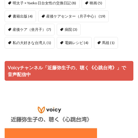
明太子 × Yaeko 日台女性の交換日記
(8)
映画
(5)
書籍出版
(4)
産後ケアセンター（月子中心）
(19)
産後ケア（坐月子）
(7)
病院
(3)
私の大好きな台湾人
(1)
電鍋レシピ
(4)
馬祖
(1)
Voicyチャンネル「近藤弥生子の、聴く《心跳台湾》」で
音声配信中