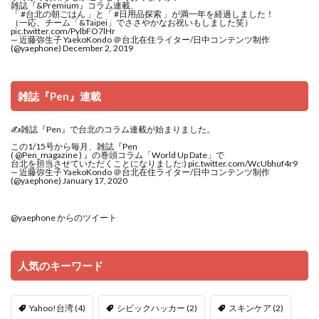
雑誌『&Premium』コラム連載、
「
#台北の朝ごはん
」と「
#日用品探索
」が満一年を経過しました！
（一応、チーム「&Taipei」でささやかなお祝いもしました笑）
pic.twitter.com/PylbFO7lHr
— 近藤弥生子 YaekoKondo ＠台北在住ライター/日中コンテンツ制作
(@yaephone)
December 2, 2019
雑誌『Pen』連載
✍️雑誌『Pen』で台北のコラム連載が始まりました。
この1/15号から毎月、雑誌『Pen
(
@Pen_magazine
) 』の巻頭コラム「World Up Date」で
台北を担当させていただくことになりました:)
pic.twitter.com/WcUbhuf4r9
— 近藤弥生子 YaekoKondo ＠台北在住ライター/日中コンテンツ制作
(@yaephone)
January 17, 2020
@yaephone からのツイート
人気のキーワード
Yahoo!台湾
(4)
シビックハッカー
(2)
スキンケア
(2)