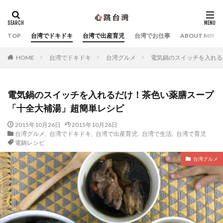
カテゴリー
TOP
台湾でドキドキ
台湾で出産育児
台湾でお仕事
ABOUT ME
台湾でドキドキ
台湾グルメ
電気鍋のスイッチを入れる
HOME
タグ
Yahoo!台湾
シビックハッカー
スキンケア
電気鍋のスイッチを入れるだけ！茶色い薬膳スープ
マッサージ
中国語
台北子ども遊び場
「十全大補湯」超簡単レシピ
台北産婦人科
台湾Webマーケティング
台湾お土産
台湾でおすすめのホテル
2015年10月26日
2015年10月26日
台湾グルメ
,
台湾でドキドキ
,
台湾で出産育児
,
台湾で生活
,
台湾で育児
台湾デジタル大臣オードリー・タンさん
台湾の朝ごはん
電鍋レシピ
台湾ものがたり
台湾特集
台湾関連の雑誌・書籍
台湾グルメ
夜市
子連れ台湾旅行
幼稚園
拙著『オードリー・タン 母の手記「成長戦争」』
拙著『オードリータンの思考』
拙著『まだ誰も見たことのない「未来」の話をしよう』