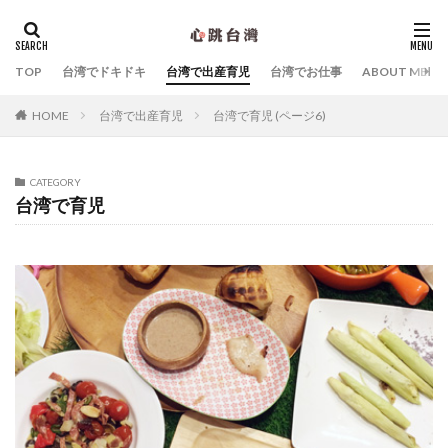
カテゴリー
TOP
台湾でドキドキ
台湾で出産育児
台湾でお仕事
ABOUT ME
台湾で出産育児
台湾で育児 (ページ6)
HOME
タグ
Yahoo!台湾
シビックハッカー
スキンケア
CATEGORY
マッサージ
中国語
台北子ども遊び場
台湾で育児
台北産婦人科
台湾Webマーケティング
台湾お土産
台湾でおすすめのホテル
台湾デジタル大臣オードリー・タンさん
台湾の朝ごはん
台湾ものがたり
台湾特集
台湾関連の雑誌・書籍
夜市
子連れ台湾旅行
幼稚園
拙著『オードリー・タン 母の手記「成長戦争」』
拙著『オードリータンの思考』
拙著『まだ誰も見たことのない「未来」の話をしよう』