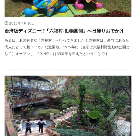
2015年4月10日
台湾版ディズニー!?「六福村-動物園側」へ日帰りおでかけ
ある日、あの有名な「六福村」へ行ってきました！ 六福村は、新竹にある台
湾人にとって超ローカルな遊園地。1979年に（当初は六福村野生動物公園と
して）オープンし、2014年には35周年を迎えたということです。