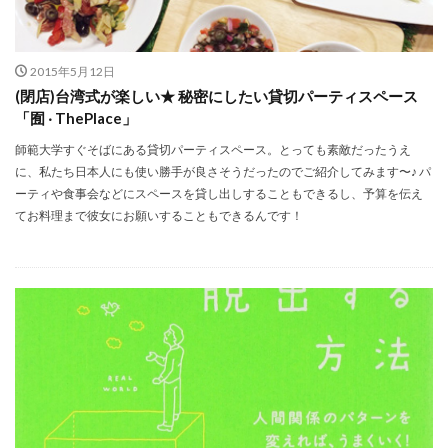
明太子 × Yaeko 日台女性の交換日記
映画
書籍出版
産後ケア（坐月子）
産後ケアセンター（月子中心）
2015年5月12日
病院
私の大好きな台湾人
電鍋レシピ
馬祖
(閉店)台湾式が楽しい★ 秘密にしたい貸切パーティスペース
「囿 ‧ ThePlace」
検索
師範大学すぐそばにある貸切パーティスペース。とっても素敵だったうえ
に、私たち日本人にも使い勝手が良さそうだったのでご紹介してみます〜♪ パ
ーティや食事会などにスペースを貸し出しすることもできるし、予算を伝え
てお料理まで彼女にお願いすることもできるんです！