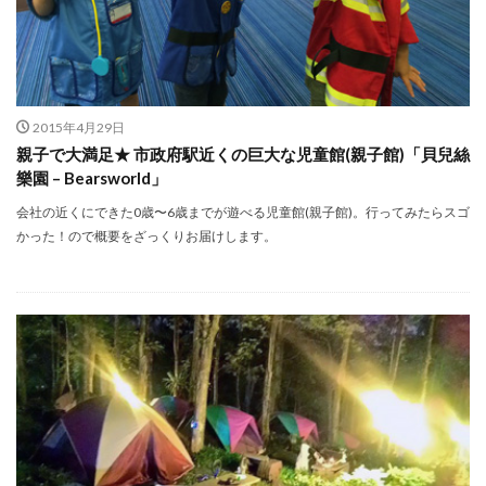
2015年4月29日
親子で大満足★ 市政府駅近くの巨大な児童館(親子館)「貝兒絲
樂園 – Bearsworld」
会社の近くにできた0歳〜6歳までが遊べる児童館(親子館)。行ってみたらスゴ
かった！ので概要をざっくりお届けします。