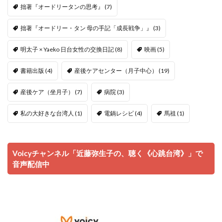
拙著『オードリータンの思考』
(7)
拙著『オードリー・タン 母の手記「成長戦争」』
(3)
明太子 × Yaeko 日台女性の交換日記
(8)
映画
(5)
書籍出版
(4)
産後ケアセンター（月子中心）
(19)
産後ケア（坐月子）
(7)
病院
(3)
私の大好きな台湾人
(1)
電鍋レシピ
(4)
馬祖
(1)
Voicyチャンネル「近藤弥生子の、聴く《心跳台湾》」で
音声配信中