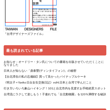
『台湾デザイナーズファイル』
最も読まれている記事
お知らせ：オードリー・タン氏についての書籍を出版させていただくことに
なりました
日本人が知らない「鼎泰豐(ディンタイフォン)」の秘密
【台北滞在の私の忘備録】買って良かったパイナップルケーキ
《明太子 × Yaeko 日台女生交換日記》vol4.日本と台湾で学んだこと
行き方いろいろ象山ハイキング！101と台北市内を見渡すお手軽絶景スポット
台湾流にラクして楽しもう！子連れでも「台北動物園」を120％満喫する秘訣