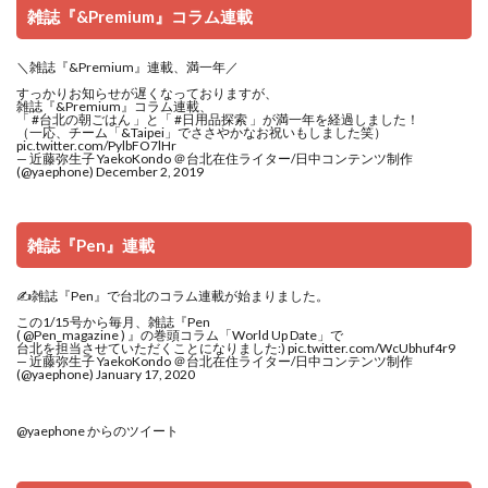
雑誌『&Premium』コラム連載
＼雑誌『&Premium』連載、満一年／
すっかりお知らせが遅くなっておりますが、
雑誌『&Premium』コラム連載、
「
#台北の朝ごはん
」と「
#日用品探索
」が満一年を経過しました！
（一応、チーム「&Taipei」でささやかなお祝いもしました笑）
pic.twitter.com/PylbFO7lHr
— 近藤弥生子 YaekoKondo ＠台北在住ライター/日中コンテンツ制作
(@yaephone)
December 2, 2019
雑誌『Pen』連載
✍️雑誌『Pen』で台北のコラム連載が始まりました。
この1/15号から毎月、雑誌『Pen
(
@Pen_magazine
) 』の巻頭コラム「World Up Date」で
台北を担当させていただくことになりました:)
pic.twitter.com/WcUbhuf4r9
— 近藤弥生子 YaekoKondo ＠台北在住ライター/日中コンテンツ制作
(@yaephone)
January 17, 2020
@yaephone からのツイート