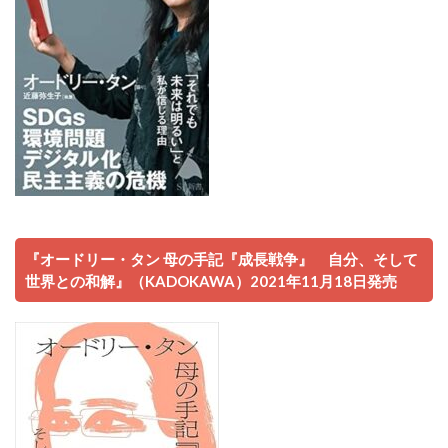
『オードリー・タン 母の手記『成長戦争』 自分、そして
世界との和解』（KADOKAWA）2021年11月18日発売