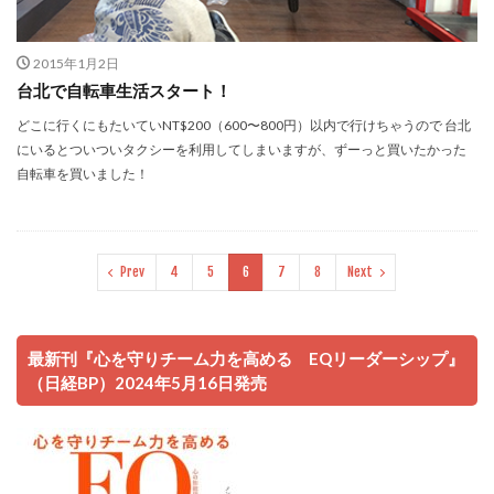
2015年1月2日
台北で自転車生活スタート！
どこに行くにもたいていNT$200（600〜800円）以内で行けちゃうので 台北
にいるとついついタクシーを利用してしまいますが、ずーっと買いたかった
自転車を買いました！
Prev
4
5
6
7
8
Next
最新刊『心を守りチーム力を高める EQリーダーシップ』
（日経BP）2024年5月16日発売