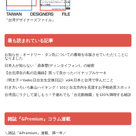
『台湾デザイナーズファイル』
最も読まれている記事
お知らせ：オードリー・タン氏についての書籍を出版させていただくことに
なりました
日本人が知らない「鼎泰豐(ディンタイフォン)」の秘密
【台北滞在の私の忘備録】買って良かったパイナップルケーキ
《明太子 × Yaeko 日台女生交換日記》vol4.日本と台湾で学んだこと
行き方いろいろ象山ハイキング！101と台北市内を見渡すお手軽絶景スポット
台湾流にラクして楽しもう！子連れでも「台北動物園」を120％満喫する秘訣
雑誌『&Premium』コラム連載
＼雑誌『&Premium』連載、満一年／