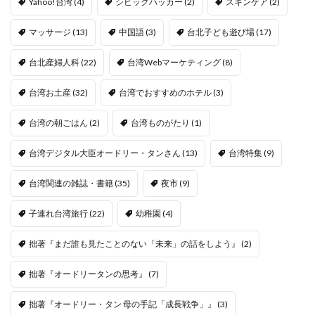
Yahoo!台湾
(4)
シビックハッカー
(2)
スキンケア
(2)
マッサージ
(13)
中国語
(3)
台北子ども遊び場
(17)
台北産婦人科
(22)
台湾Webマーケティング
(8)
台湾お土産
(32)
台湾でおすすめのホテル
(3)
台湾の朝ごはん
(2)
台湾ものがたり
(1)
台湾デジタル大臣オードリー・タンさん
(13)
台湾特集
(9)
台湾関連の雑誌・書籍
(35)
夜市
(9)
子連れ台湾旅行
(22)
幼稚園
(4)
拙著『まだ誰も見たことのない「未来」の話をしよう』
(2)
拙著『オードリータンの思考』
(7)
拙著『オードリー・タン 母の手記「成長戦争」』
(3)