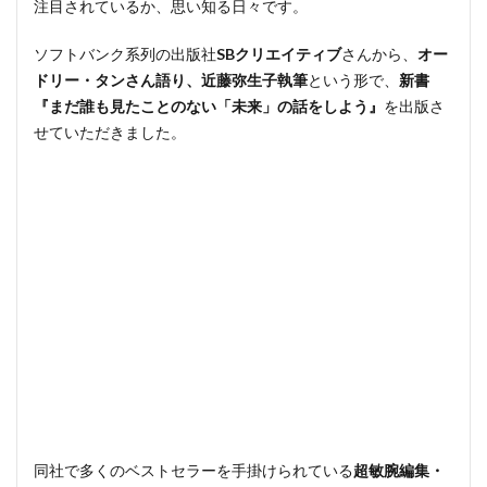
テーマ
注目されているか、思い知る日々です。
は「未
来」。
ソフトバンク系列の出版社
SBクリエイティブ
さんから、
オー
だけ
ドリー・タンさん語り、近藤弥生子執筆
という形で、
新書
ど、未
『まだ誰も見たことのない「未来」の話をしよう』
を出版さ
来とは
せていただきました。
人から
与えら
れるの
ではな
く、自
分たち
で作る
もの。
3
「新
書」
なの
で、
ちょ
同社で多くのベストセラーを手掛けられている
超敏腕編集・
っと