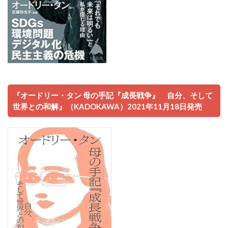
『オードリー・タン 母の手記『成長戦争』 自分、そして
世界との和解』（KADOKAWA）2021年11月18日発売