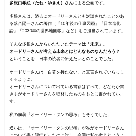
多根由希絵（たね・ゆきえ）さん
による企画です。
リー
ズナ
多根さんは、過去にオードリーさんとも対談されたことのあ
ブル
で
る落合陽一さんの著作（『10年後の仕事図鑑』『日本進化
す！
論』『2030年の世界地図帳』など）をご担当されています。
4
そんな多根さんからいただいた
テーマは「未来」
。
おま
オードリーさんが考える未来とはどんなものなんだろう？
け
ということを、日本の読者に伝えたいとのことでした。
4.1
試し
オードリーさんは「自著を持たない」と宣言されていらっし
読み
ゃるように、
オードリーさんについて出ている書籍はすべて、どなたか書
4.2
き手がオードリーさんを取材したものをもとに書かれていま
本書
から
す。
の一
部抜
私の前著『オードリー・タンの思考』もそうでした。
粋記
事
違いは、『オードリー・タンの思考』が私がオードリーさん
について書く評伝だったのに対し、今回は私の考えというよ