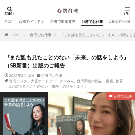
カテゴリー
TOP
台湾でドキドキ
台湾で出産育児
台湾でお仕事
ABOUT ME
台湾でお仕事
『まだ誰も見たことのない「未来」の話をしよ
HOME
タグ
Yahoo!台湾
シビックハッカー
スキンケア
『まだ誰も見たことのない「未来」の話をしよう』
マッサージ
中国語
台北子ども遊び場
（SB新書）出版のご報告
台北産婦人科
台湾Webマーケティング
台湾お土産
台湾でおすすめのホテル
2022年3月10日
台湾でお仕事
台湾デジタル大臣オードリー・タンさん
,
台湾関連の雑誌・書籍
,
拙著
台湾デジタル大臣オードリー・タンさん
台湾の朝ごはん
『まだ誰も見たことのない「未来」の話をしよう』
台湾ものがたり
台湾特集
台湾関連の雑誌・書籍
台湾でお仕事
夜市
子連れ台湾旅行
幼稚園
拙著『オードリー・タン 母の手記「成長戦争」』
拙著『オードリータンの思考』
拙著『まだ誰も見たことのない「未来」の話をしよう』