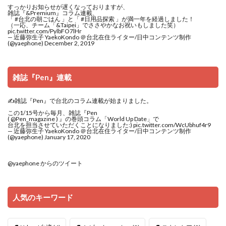
すっかりお知らせが遅くなっておりますが、
雑誌『&Premium』コラム連載、
「
#台北の朝ごはん
」と「
#日用品探索
」が満一年を経過しました！
（一応、チーム「&Taipei」でささやかなお祝いもしました笑）
pic.twitter.com/PylbFO7lHr
— 近藤弥生子 YaekoKondo ＠台北在住ライター/日中コンテンツ制作
(@yaephone)
December 2, 2019
雑誌『Pen』連載
✍️雑誌『Pen』で台北のコラム連載が始まりました。
この1/15号から毎月、雑誌『Pen
(
@Pen_magazine
) 』の巻頭コラム「World Up Date」で
台北を担当させていただくことになりました:)
pic.twitter.com/WcUbhuf4r9
— 近藤弥生子 YaekoKondo ＠台北在住ライター/日中コンテンツ制作
(@yaephone)
January 17, 2020
@yaephone からのツイート
人気のキーワード