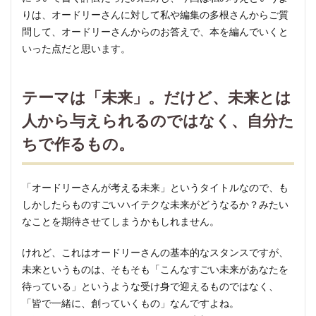
4.3
りは、オードリーさんに対して私や編集の多根さんからご質
編集
問して、オードリーさんからのお答えで、本を編んでいくと
担
当・
いった点だと思います。
多根
由希
絵さ
テーマは「未来」。だけど、未来とは
んに
人から与えられるのではなく、自分た
よる
編集
ちで作るもの。
後記
「オードリーさんが考える未来」というタイトルなので、も
しかしたらものすごいハイテクな未来がどうなるか？みたい
なことを期待させてしまうかもしれません。
けれど、これはオードリーさんの基本的なスタンスですが、
未来というものは、そもそも「こんなすごい未来があなたを
待っている」というような受け身で迎えるものではなく、
「皆で一緒に、創っていくもの」なんですよね。