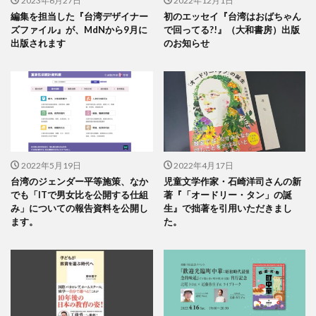
2023年6月27日
2022年12月1日
編集を担当した『台湾デザイナー
初のエッセイ『台湾はおばちゃん
ズファイル』が、MdNから9月に
で回ってる?!』（大和書房）出版
出版されます
のお知らせ
2022年5月19日
2022年4月17日
台湾のジェンダー平等施策、なか
児童文学作家・石崎洋司さんの新
でも「ITで男女比を公開する仕組
著『「オードリー・タン」の誕
み」についての報告資料を公開し
生』で拙著を引用いただきまし
ます。
た。