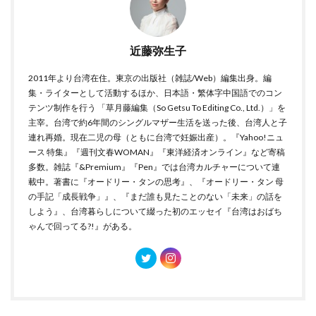
近藤弥生子
2011年より台湾在住。東京の出版社（雑誌/Web）編集出身。編
集・ライターとして活動するほか、日本語・繁体字中国語でのコン
テンツ制作を行う 「草月藤編集（So Getsu To Editing Co., Ltd.）」を
主宰。台湾で約6年間のシングルマザー生活を送った後、台湾人と子
連れ再婚。現在二児の母（ともに台湾で妊娠出産）。『Yahoo!ニュ
ース 特集』『週刊文春WOMAN』『東洋経済オンライン』など寄稿
多数。雑誌『&Premium』『Pen』では台湾カルチャーについて連
載中。著書に『オードリー・タンの思考』、『オードリー・タン 母
の手記「成長戦争」』、『まだ誰も見たことのない「未来」の話を
しよう』、台湾暮らしについて綴った初のエッセイ『台湾はおばち
ゃんで回ってる?!』がある。