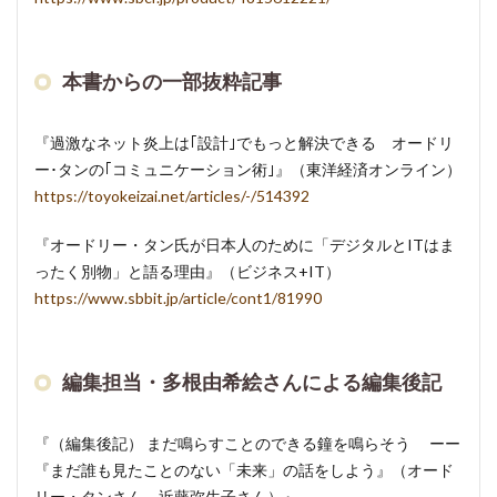
本書からの一部抜粋記事
『過激なネット炎上は｢設計｣でもっと解決できる オードリ
ー･タンの｢コミュニケーション術｣』（東洋経済オンライン）
https://toyokeizai.net/articles/-/514392
『オードリー・タン氏が日本人のために「デジタルとITはま
ったく別物」と語る理由』（ビジネス+IT）
https://www.sbbit.jp/article/cont1/81990
編集担当・多根由希絵さんによる編集後記
『（編集後記） まだ鳴らすことのできる鐘を鳴らそう ーー
『まだ誰も見たことのない「未来」の話をしよう』（オード
リー・タンさん 近藤弥生子さん）』