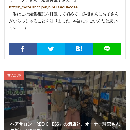
https://note.sbcr.jp/n/n2e1aed04cdae
（私はこの編集後記を拝読して初めて、多根さんにお子さん
がいらっしゃることを知りました…本当にすごい方だと思い
ます…！）
前の記事
ヘアサロン「RED CHESS」の閉店と、オーナー理恵さん