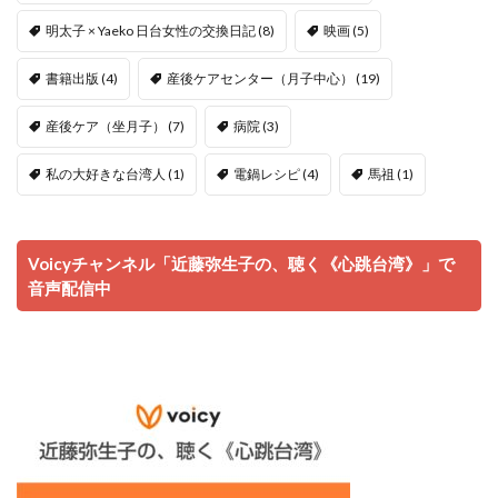
明太子 × Yaeko 日台女性の交換日記
(8)
映画
(5)
書籍出版
(4)
産後ケアセンター（月子中心）
(19)
産後ケア（坐月子）
(7)
病院
(3)
私の大好きな台湾人
(1)
電鍋レシピ
(4)
馬祖
(1)
Voicyチャンネル「近藤弥生子の、聴く《心跳台湾》」で
音声配信中