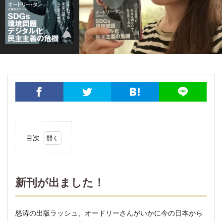
明太子 × Yaeko 日台女性の交換日記
映画
書籍出版
産後ケア（坐月子）
産後ケアセンター（月子中心）
病院
私の大好きな台湾人
電鍋レシピ
馬祖
検索
目次
1
新刊
が出
新刊が出ました！
まし
た！
2
怒涛の出版ラッシュ、オードリーさんがいかに今の日本から