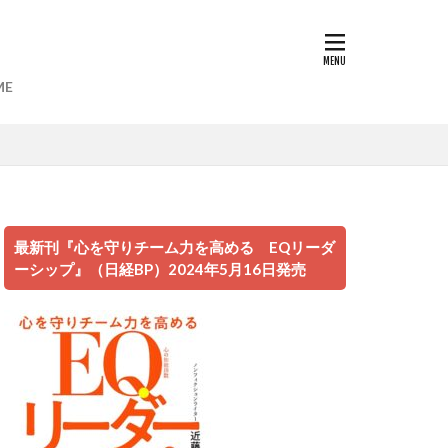
ME
遊び場
最新刊『心を守りチーム力を高める EQリーダ
映画
ーシップ』（日経BP）2024年5月16日発売
な台湾人