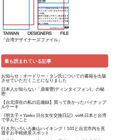
『台湾デザイナーズファイル』
最も読まれている記事
お知らせ：オードリー・タン氏についての書籍を出版
させていただくことになりました
日本人が知らない「鼎泰豐(ディンタイフォン)」の秘
密
【台北滞在の私の忘備録】買って良かったパイナップ
ルケーキ
《明太子 × Yaeko 日台女生交換日記》vol4.日本と台湾
で学んだこと
行き方いろいろ象山ハイキング！101と台北市内を見
渡すお手軽絶景スポット