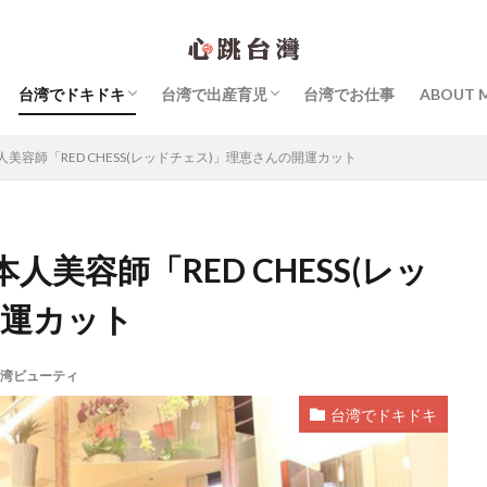
台湾グルメ
台北でスイーツ
台湾のカフェ
台湾ビューティ
台湾ショッピング
台湾カルチャー
台湾内外へ旅行
台湾で生活
個人的なこと
台湾で育児
台湾で妊娠・出産
台湾でドキドキ
台湾で出産育児
台湾でお仕事
ABOUT 
シビックハッカー
スキンケア
マッサージ
中国語
台北子ども
台湾グルメ
台北でスイーツ
台湾のカフェ
台湾ビューティ
台湾ショッピング
台湾カルチャー
台湾内外へ旅行
台湾で生活
個人的なこと
台湾で育児
台湾で妊娠・出産
台湾Webマーケティング
台湾お土産
台湾でおすすめのホテル
美容師「RED CHESS(レッドチェス)」理恵さんの開運カット
オードリー・タンさん
台湾の朝ごはん
台湾ものがたり
台湾特集
書籍
夜市
子連れ台湾旅行
幼稚園
・タン 母の手記「成長戦争」』
拙著『オードリータンの思考』
美容師「RED CHESS(レッ
たことのない「未来」の話をしよう』
明太子 × Yaeko 日台女性の交換日記
開運カット
後ケア（坐月子）
産後ケアセンター（月子中心）
病院
私の大好き
馬祖
湾ビューティ
検索
台湾でドキドキ