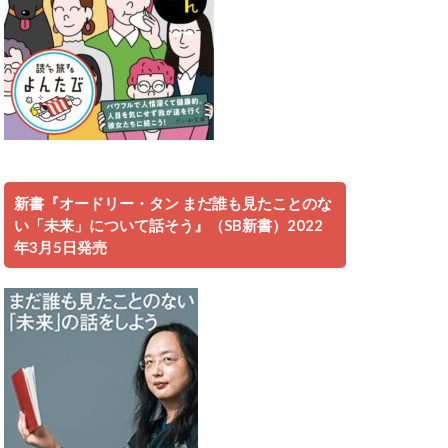
新書『オードリー・タン まだ誰も見たことのな
い「未来」について話そう』（SB新書）2022
年3月5日発売