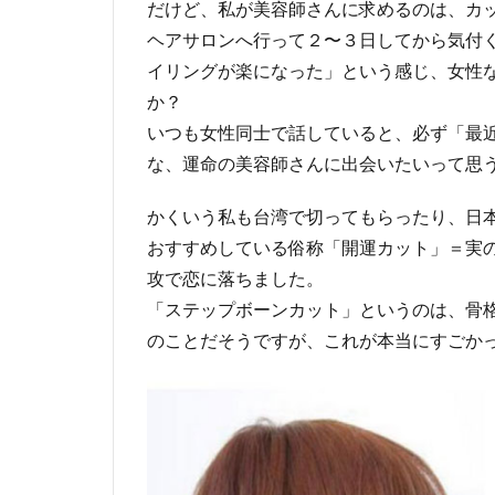
だけど、私が美容師さんに求めるのは、カ
う
す
ヘアサロンへ行って２〜３日してから気付
ぐ
イリングが楽になった」という感じ、女性
30
か？
年
いつも女性同士で話していると、必ず「最
で
な、運命の美容師さんに出会いたいって思
も
新
かくいう私も台湾で切ってもらったり、日
し
おすすめしている俗称「開運カット」＝実
い
技
攻で恋に落ちました。
術
「ステップボーンカット」というのは、骨
に
のことだそうですが、これが本当にすごか
チ
ャ
レ
ン
ジ
す