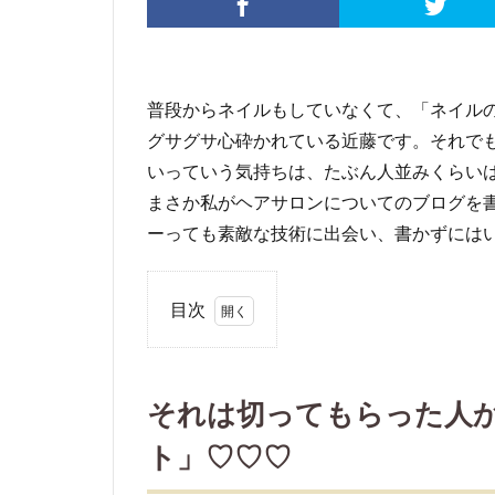
普段からネイルもしていなくて、「ネイル
グサグサ心砕かれている近藤です。それで
いっていう気持ちは、たぶん人並みくらい
まさか私がヘアサロンについてのブログを
ーっても素敵な技術に出会い、書かずには
目次
1
そ
れは切
っても
それは切ってもらった人
らった
ト」♡♡♡
人から
幸せに