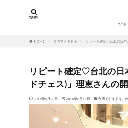
タグ
TOP
Yahoo!台湾
台北産婦人科
台湾でドキドキ
リピート確定♡台北の日本人
HOME
台湾デジタル大臣
台湾関連の雑誌・
拙著『オードリー
リピート確定♡台北の日本人
拙著『まだ誰も見
ドチェス)」理恵さんの
書籍出版
産
電鍋レシピ
2016年4月20日
2016年8月13日
台湾でドキドキ
,
台