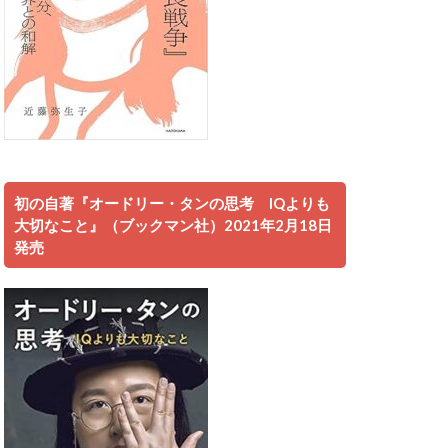
初の自著『オードリー・タンの思考 IQよりも
大切なこと』（ブックマン社）2021年2月18日
発売