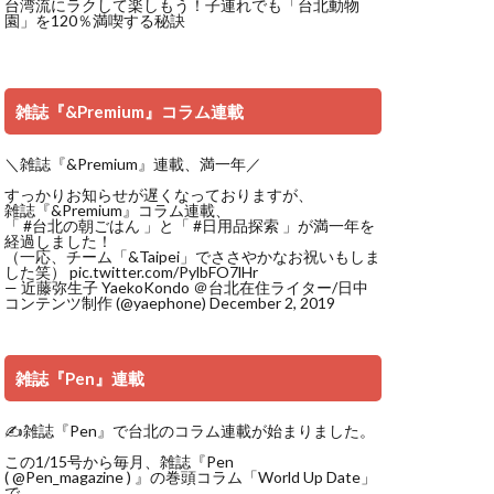
台湾流にラクして楽しもう！子連れでも「台北動物
園」を120％満喫する秘訣
雑誌『&Premium』コラム連載
＼雑誌『&Premium』連載、満一年／
すっかりお知らせが遅くなっておりますが、
雑誌『&Premium』コラム連載、
「
#台北の朝ごはん
」と「
#日用品探索
」が満一年を
経過しました！
（一応、チーム「&Taipei」でささやかなお祝いもしま
した笑）
pic.twitter.com/PylbFO7lHr
— 近藤弥生子 YaekoKondo ＠台北在住ライター/日中
コンテンツ制作 (@yaephone)
December 2, 2019
雑誌『Pen』連載
✍️雑誌『Pen』で台北のコラム連載が始まりました。
この1/15号から毎月、雑誌『Pen
(
@Pen_magazine
) 』の巻頭コラム「World Up Date」
で