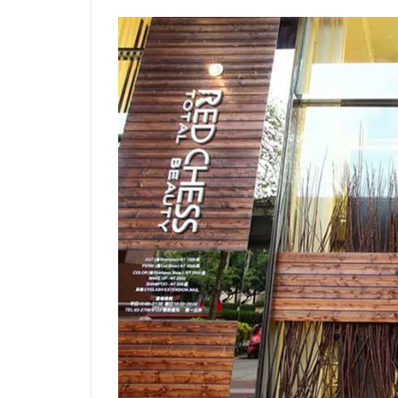
なると
いう
「開運
カッ
ト」
♡♡♡
2
骨
格
に
合
わ
せ
て
カ
ッ
ト
す