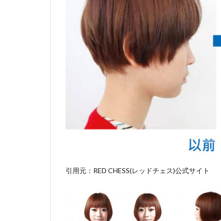
る
理
恵
さ
ん
が
す
ご
い
4
（開
運し
てい
るか
引用元：RED CHESS(レッドチェス)公式サイト
は分
から
ない
け