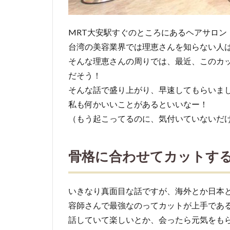
カッ
ト
「ス
MRT大安駅すぐのところにあるヘアサロン「R
テッ
台湾の美容業界では理恵さんを知らない人
プボ
そんな理恵さんの周りでは、最近、このカ
ーン
だそう！
カッ
そんな話で盛り上がり、早速してもらいま
ト」
の特
私も何かいいことがあるといいなー！
徴と
（もう起こってるのに、気付いていないだ
効果
3
骨格に合わせてカットす
美
容
業
いきなり真面目な話ですが、海外とか日本
界
容師さんで最強なのってカットが上手であ
歴
話していて楽しいとか、会ったら元気をも
も