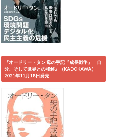
『オードリー・タン 母の手記『成長戦争』 自
分、そして世界との和解』（KADOKAWA）
2021年11月18日発売