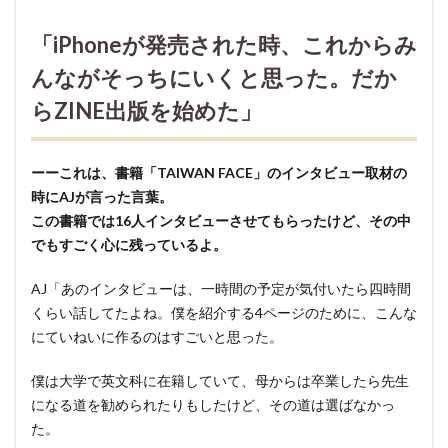
育て
と仕
「iPhoneが発売された時、これからみ
事の
バラ
んながそっちにいくと思った。だか
ン
らZINE出版を始めた」
ス」
5
いつ
ーーこれは、書籍「TAIWAN FACE」のインタビュー取材の
も人
時にAJが言った言葉。
と違
この書籍では16人インタビューさせてもらったけど、その中
う自
でもすごく心に残っているよ。
分な
りの
AJ「あのインタビューは、一時間の予定が気付いたら四時間
やり
方を
くらい話してたよね。僕を紹介する4ページのために、こんな
考え
にていねいに作るのはすごいと思った。
る
AJ
僕は大学で英文科に在籍していて、母からは卒業したら先生
になる道を勧められたりもしたけど、その道は選ばなかっ
6
た。
機会