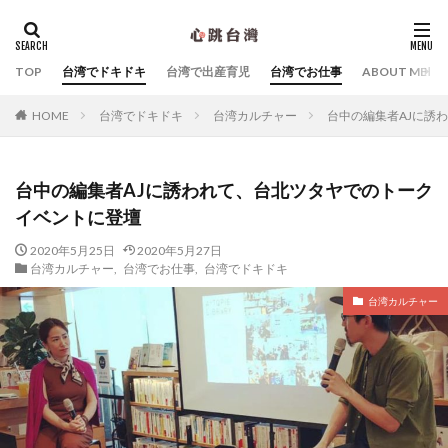
カテゴリー
TOP
台湾でドキドキ
台湾で出産育児
台湾でお仕事
ABOUT ME
台湾でドキドキ
台湾カルチャー
台中の編集者AJに誘
HOME
タグ
Yahoo!台湾
シビックハッカー
スキンケア
台中の編集者AJに誘われて、台北ツタヤでのトーク
マッサージ
中国語
台北子ども遊び場
イベントに登壇
台北産婦人科
台湾Webマーケティング
台湾お土産
台湾でおすすめのホテル
2020年5月25日
2020年5月27日
台湾カルチャー
,
台湾でお仕事
,
台湾でドキドキ
台湾デジタル大臣オードリー・タンさん
台湾の朝ごはん
台湾カルチャー
台湾ものがたり
台湾特集
台湾関連の雑誌・書籍
夜市
子連れ台湾旅行
幼稚園
拙著『オードリー・タン 母の手記「成長戦争」』
拙著『オードリータンの思考』
拙著『まだ誰も見たことのない「未来」の話をしよう』