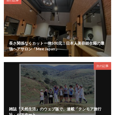
前の記事
長さ関係なくカット一律500元！日本人美容師在籍の最
強ヘアサロン「Mee Japan」
次の記事
雑誌『天然生活』のウェブ版で、連載「テンモア旅行
社」がスタート。