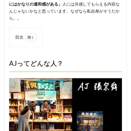
にはかなりの違和感がある」
人には共感してもらえる内容な
んじゃないかなと思っています。なぜなら私自身がそうだか
ら。。
目次
1
AJ
って
AJってどんな人？
どん
な
人？
2
「iPhone
が発売さ
れた時、
これから
みんなが
そっちに
いくと思