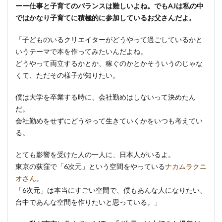
ーー仕事と子育てのバランスは難しいよね。でもAJは私の中
ではかなり子育てに積極的に参加しているお父さんだよ。
「子どものいるクリエイターがどうやって過ごしているかと
いうテーマで本を作ってみたいんだよね。
どうやって両立するかとか、稼ぐのかとかそういうのじゃな
くて、ただその様子が知りたい。
僕は大学を卒業する時に、会社勤めはしないって決めたん
だ。
会社勤めをせずにどうやって生きていくかをいつも考えてい
る。
とても影響を受けた人の一人に、日本人がいるよ。
東京の荻窪で「6次元」という空間をやっている
ナカムラクニ
オさん
。
「6次元」は本当にすごい空間で、僕もあんな人になりたい、
台中であんな空間を作りたいと思っている。」