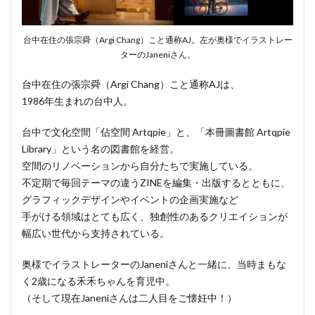
った。だ
からZINE
台中在住の張宗舜（Argi Chang）こと通称AJ。左が奥様でイラストレー
出版を始
ターのJaneniさん。
めた」
3
雑
台中在住の張宗舜（Argi Chang）こと通称AJは、
誌
1986年生まれの台中人。
『Pen』
台湾特
台中で文化空間「佔空間 Artqpie」と、「本冊圖書館 Artqpie
集で台
Library」という名の図書館を経営。
中の案
空間のリノベーションから自分たちで実施している。
内人に
不定期で毎回テーマの違うZINEを編集・出版するとともに、
4
グラフィックデザインやイベントの企画実施など
クリ
手がける領域はとても広く、独創性のあるクリエイションが
エイ
幅広い世代から支持されている。
ター
にと
奥様でイラストレーターのJaneniさんと一緒に、当時まもな
って
く2歳になる禾禾ちゃんを育児中。
の
（そして現在Janeniさんは二人目をご懐妊中！）
「子