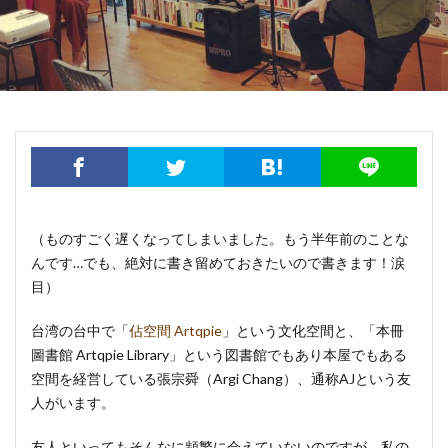
明太子 × Yaeko 日台女性の交換日記
映画
書籍出版
産後ケア（坐月子）
産後ケアセンター（月子中心）
病院
私の大好きな台湾人
電鍋レシピ
馬祖
検索
（ものすごく遅くなってしまいました。もう半年前のことな
んです…でも、絶対に書き留めておきたいので書きます！涙
目）
台湾の台中で「
佔空間 Artqpie
」という文化空間と、「本冊
圖書館 Artqpie Library」という図書館でもあり本屋でもある
空間を経営している張宗舜（Argi Chang）、通称AJという友
人がいます。
友人といってもそんなに頻繁に会えていないのですが、私の