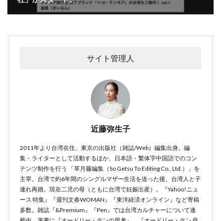
サイト管理人
近藤弥生子
2011年より台湾在住。東京の出版社（雑誌/Web）編集出身。編
集・ライターとして活動するほか、日本語・繁体字中国語でのコン
テンツ制作を行う 「草月藤編集（So Getsu To Editing Co., Ltd.）」を
主宰。台湾で約6年間のシングルマザー生活を送った後、台湾人と子
連れ再婚。現在二児の母（ともに台湾で妊娠出産）。『Yahoo!ニュ
ース 特集』『週刊文春WOMAN』『東洋経済オンライン』など寄稿
多数。雑誌『&Premium』『Pen』では台湾カルチャーについて連
載中。著書に『オードリー・タンの思考』、『オードリー・タン 母