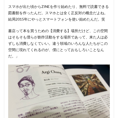
があ
スマホが出た頃からZINEを作り始めたり、無料で読書できる
った
ら、
図書館を作ったんだ。スマホとは全く正反対の概念だよね。
台中
結局2015年にやっとスマートフォンを使い始めたんだ。笑
にあ
る
書店って本を買うための【消費する】場所だけど、この空間
AJ
はそもそも僕らが創作活動をする場所であって、来た人は必
のお
ずしも消費しなくていい。違う領域のいろんな人たちがこの
店に
空間に現れてくれるのが、僕にとっておもしろいことなん
もぜ
だ。」
ひ。
6.1
「佔空間
Artqpie」
＆「本冊
圖書館
Artqpie
Library」