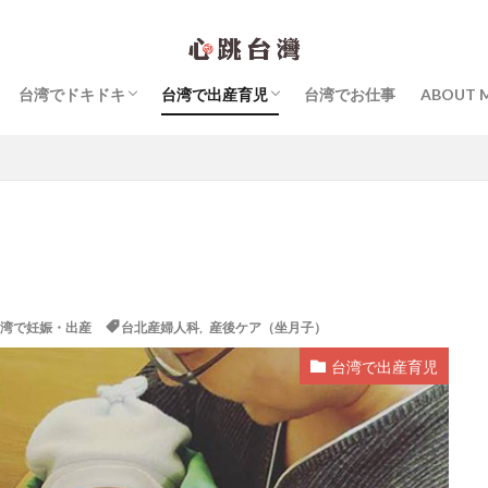
台湾グルメ
台北でスイーツ
台湾のカフェ
台湾ビューティ
台湾ショッピング
台湾カルチャー
台湾内外へ旅行
台湾で生活
個人的なこと
台湾で育児
台湾で妊娠・出産
台湾でドキドキ
台湾で出産育児
台湾でお仕事
ABOUT 
シビックハッカー
スキンケア
マッサージ
中国語
台北子ども
台湾グルメ
台北でスイーツ
台湾のカフェ
台湾ビューティ
台湾ショッピング
台湾カルチャー
台湾内外へ旅行
台湾で生活
個人的なこと
台湾で育児
台湾で妊娠・出産
台湾Webマーケティング
台湾お土産
台湾でおすすめのホテル
オードリー・タンさん
台湾の朝ごはん
台湾ものがたり
台湾特集
書籍
夜市
子連れ台湾旅行
幼稚園
・タン 母の手記「成長戦争」』
拙著『オードリータンの思考』
たことのない「未来」の話をしよう』
明太子 × Yaeko 日台女性の交換日記
後ケア（坐月子）
産後ケアセンター（月子中心）
病院
私の大好き
湾で妊娠・出産
台北産婦人科
,
産後ケア（坐月子）
馬祖
台湾で出産育児
検索