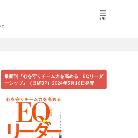
ME
遊び場
最新刊『心を守りチーム力を高める EQリーダ
映画
ーシップ』（日経BP）2024年5月16日発売
な台湾人