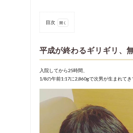
目次
1
平成
が終
平成が終わるギリギリ、
わる
ギリ
ギ
入院してから25時間、
リ、
1/8の午前1:17に2,860gで次男が生まれ
無事
に次
男を
出産
しま
した