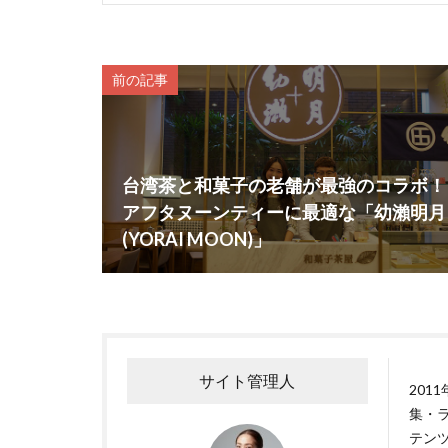
前の記事
台湾茶と和菓子の老舗が最強のコラボ！
アフタヌーンティーに最適な「幼瀨明月
(YORAI MOON)」
サイト管理人
201
集・
テンツ制