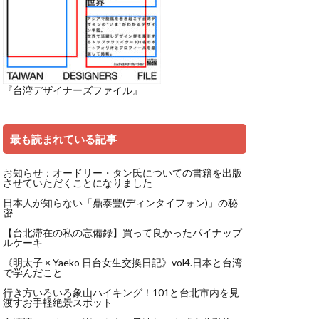
『台湾デザイナーズファイル』
最も読まれている記事
お知らせ：オードリー・タン氏についての書籍を出版
させていただくことになりました
日本人が知らない「鼎泰豐(ディンタイフォン)」の秘
密
【台北滞在の私の忘備録】買って良かったパイナップ
ルケーキ
《明太子 × Yaeko 日台女生交換日記》vol4.日本と台湾
で学んだこと
行き方いろいろ象山ハイキング！101と台北市内を見
渡すお手軽絶景スポット