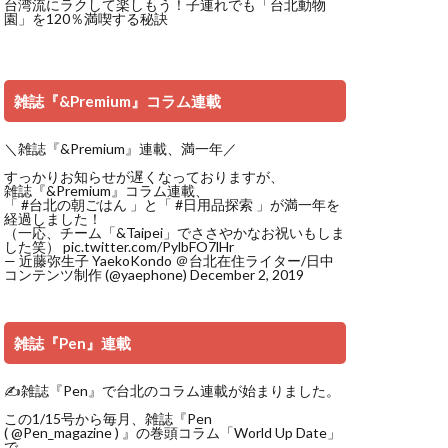
台湾流にラクして楽しもう！子連れでも「台北動物
園」を120％満喫する秘訣
雑誌『&Premium』コラム連載
＼雑誌『&Premium』連載、満一年／
すっかりお知らせが遅くなっておりますが、
雑誌『&Premium』コラム連載、
「
#台北の朝ごはん
」と「
#日用品探索
」が満一年を
経過しました！
（一応、チーム「&Taipei」でささやかなお祝いもしま
した笑）
pic.twitter.com/PylbFO7lHr
— 近藤弥生子 YaekoKondo ＠台北在住ライター/日中
コンテンツ制作 (@yaephone)
December 2, 2019
雑誌『Pen』連載
✍️雑誌『Pen』で台北のコラム連載が始まりました。
この1/15号から毎月、雑誌『Pen
(
@Pen_magazine
) 』の巻頭コラム「World Up Date」
で