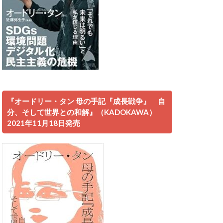
『オードリー・タン 母の手記『成長戦争』 自
分、そして世界との和解』（KADOKAWA）
2021年11月18日発売