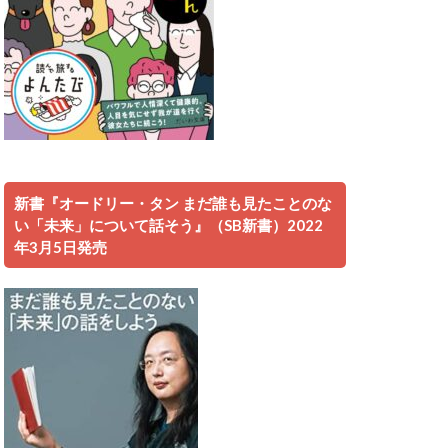
新書『オードリー・タン まだ誰も見たことのな
い「未来」について話そう』（SB新書）2022
年3月5日発売