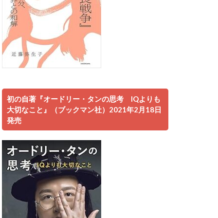
初の自著『オードリー・タンの思考 IQよりも
大切なこと』（ブックマン社）2021年2月18日
発売