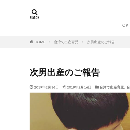
タグ
TOP
Yahoo!台湾
台北産婦人科
台湾で出産育児
次男出産のご報告
HOME
台湾デジタル大臣
台湾関連の雑誌・
拙著『オードリー
次男出産のご報告
拙著『まだ誰も見
書籍出版
産
2019年2月16日
2019年2月16日
台湾で出産育児
,
台
電鍋レシピ